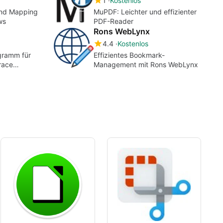
1
Kostenlos
ind Mapping
MuPDF: Leichter und effizienter
ws
PDF-Reader
Rons WebLynx
4.4
Kostenlos
gramm für
Effizientes Bookmark-
race
Management mit Rons WebLynx