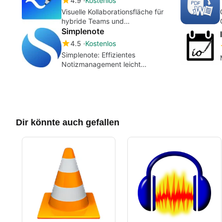
4.9
Kostenlos
Visuelle Kollaborationsfläche für
hybride Teams und
Klassenraumarbeit
Simplenote
4.5
Kostenlos
Simplenote: Effizientes
Notizmanagement leicht
gemacht
Dir könnte auch gefallen