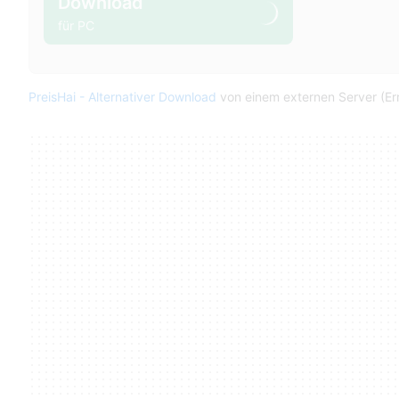
Download
für PC
PreisHai - Alternativer Download
von einem externen Server (Erre