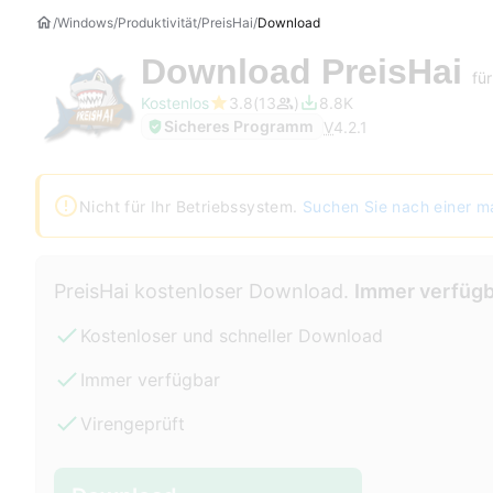
Windows
Produktivität
PreisHai
Download
Download
PreisHai
fü
Kostenlos
3.8
13
8.8K
Sicheres Programm
V
4.2.1
Nicht für Ihr Betriebssystem.
Suchen Sie nach einer m
PreisHai kostenloser Download.
Immer verfügb
Kostenloser und schneller Download
Immer verfügbar
Virengeprüft