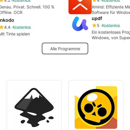
4.2
Kostenlos
4
Kostenlos
Genau. Privat. Schnell. 100 %
Xmind: Effiziente M
Offline. OCR
Software für Windo
updf
Inkodo
5
Kostenlos
4.4
Kostenlos
Ein kostenloses Pro
Mit Tinte spielen
Windows, von Supe
Software.
Alle Programme